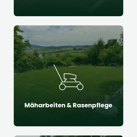
Mäharbeiten & Rasenpflege
Unser Team von Fachleuten kümmert
sich um alle Aspekte der Rasenpflege,
einschließlich
regelmäßigem
Mähen
,
Vertikutieren
,
Düngen
,
Unkrautbekämpfung und
Bewässerung
.
Mäharbeiten & Rasenpflege