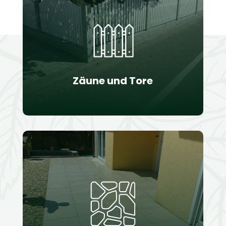
Zäune und Tore, die sowohl funktional
als auch ästhetisch ansprechend
sind. Elektrische Einfahrtstore und
komplette Zaunanlagen in
verschiedene Designs.
Zäune und Tore
Platten- und
Pflasterverlegung
Wir sind spezialisiert auf Verlegung
von Pflastersteinen, Natursteinen,
Betonplatten und anderen Materialien
für Gehwege, Terrassen, Einfahrten,