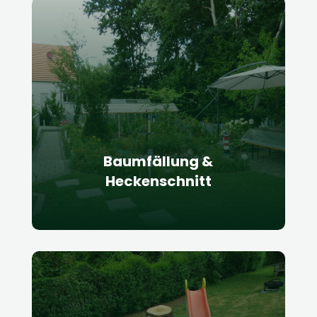
Zäune und Tore
Wir bieten
professionelle
Baumfällung und Heckenschnitt-
Dienstleistungen
an. Unser
erfahrenes Team kann Bäume jeder
Größe unter Berücksichtigung der
Sicherheitsvorschriften fällen.
Baumfällung &
Heckenschnitt
Teich- & Sportplatzbau