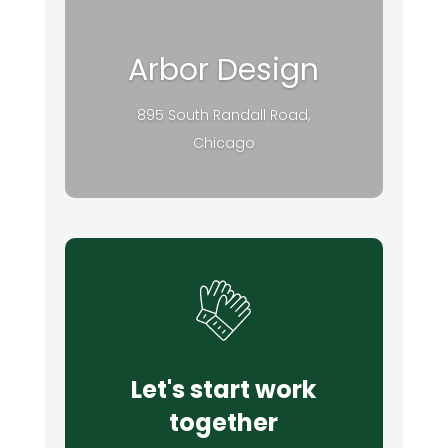
Arbor Design
895 South Randall Road,
Chicago
Let's start work
together