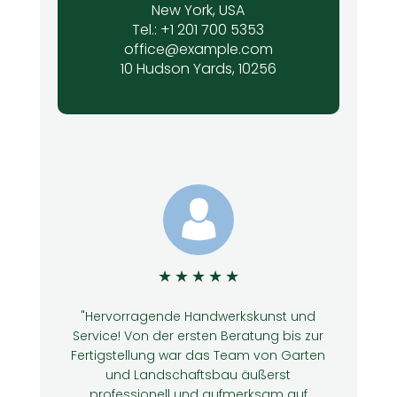
New York, USA
Tel.: +1 201 700 5353
office@example.com
10 Hudson Yards, 10256
★
★
★
★
★
"Hervorragende Handwerkskunst und
Service! Von der ersten Beratung bis zur
n
Fertigstellung war das Team von Garten
und Landschaftsbau äußerst
professionell und aufmerksam auf